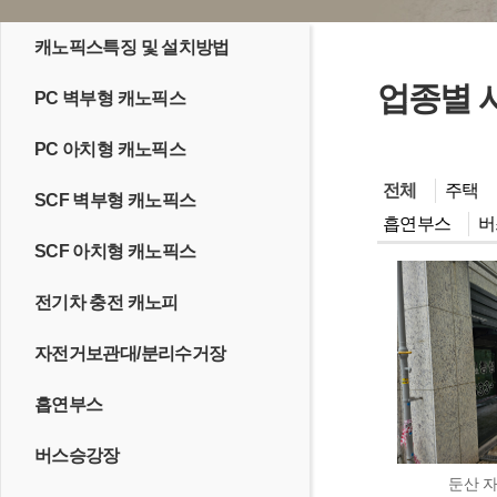
캐노픽스특징 및 설치방법
업종별 
PC 벽부형 캐노픽스
PC 아치형 캐노픽스
전체
주택
SCF 벽부형 캐노픽스
흡연부스
버
SCF 아치형 캐노픽스
전기차 충전 캐노피
자전거보관대/분리수거장
흡연부스
버스승강장
둔산 자