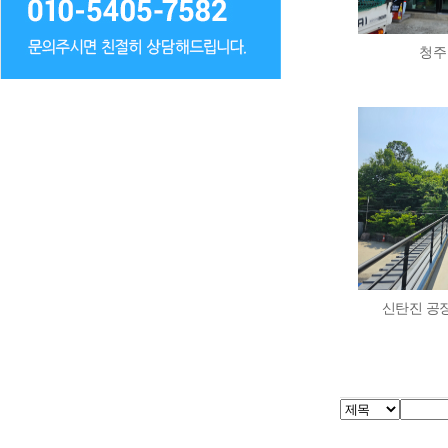
청주
신탄진 공