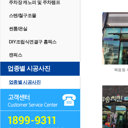
주차장 캐노피 및 주차램프
스텐/철구조물
썬룸/온실
DIY조립식연결구 홈픽스
캔픽스
업종별 시공사진
복용동 
업종별 시공사진