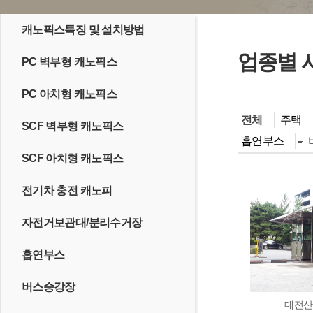
캐노픽스특징 및 설치방법
업종별 
PC 벽부형 캐노픽스
PC 아치형 캐노픽스
전체
주택
SCF 벽부형 캐노픽스
흡연부스
SCF 아치형 캐노픽스
전기차 충전 캐노피
자전거보관대/분리수거장
흡연부스
버스승강장
대전산