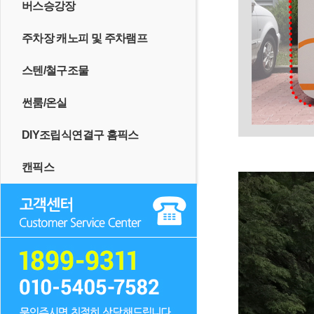
버스승강장
주차장 캐노피 및 주차램프
스텐/철구조물
썬룸/온실
DIY조립식연결구 홈픽스
캔픽스