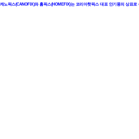
캐노픽스(CANOFIX)와 홈픽스(HOMEFIX)는 코리아핫픽스 대표 안기풍의 상표