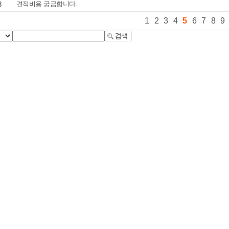
견적비용 궁금합니다.
3
1
2
3
4
5
6
7
8
9