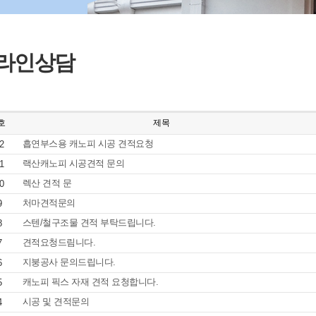
라인상담
호
제목
흡연부스용 캐노피 시공 견적요청
2
랙산캐노피 시공견적 문의
1
렉산 견적 문
0
처마견적문의
9
스텐/철구조물 견적 부탁드립니다.
8
견적요청드림니다.
7
지붕공사 문의드립니다.
6
캐노피 픽스 자재 견적 요청합니다.
5
시공 및 견적문의
4