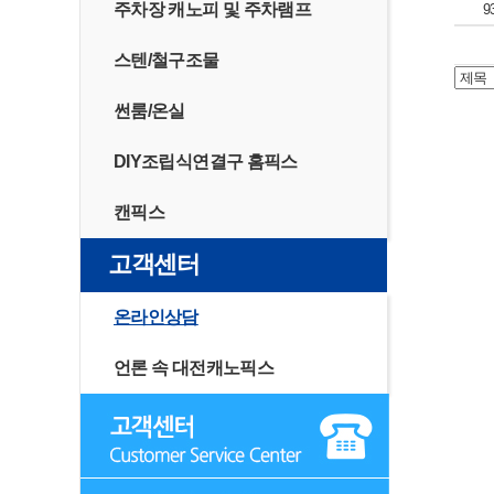
주차장 캐노피 및 주차램프
9
스텐/철구조물
썬룸/온실
DIY조립식연결구 홈픽스
캔픽스
고객센터
온라인상담
언론 속 대전캐노픽스