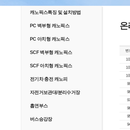
캐노픽스특징 및 설치방법
온
PC 벽부형 캐노픽스
PC 아치형 캐노픽스
번
SCF 벽부형 캐노픽스
10
SCF 아치형 캐노픽스
10
10
전기차 충전 캐노피
9
9
자전거보관대/분리수거장
9
흡연부스
9
9
버스승강장
9