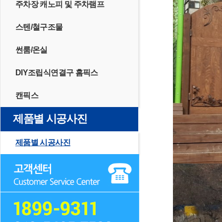
주차장 캐노피 및 주차램프
스텐/철구조물
썬룸/온실
DIY조립식연결구 홈픽스
캔픽스
제품별 시공사진
제품별 시공사진