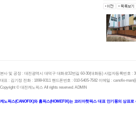
본사 및 공장 : 대전광역시 대덕구 대화로32번길 60-30(대화동) 사업자등록번호 : 305-
대표 : 김기정 전화 : 1899-9311 핸드폰번호 : 010-5405-7582 이메일 : canofix-man@
Copyright © 대전캐노픽스 All rights reserved.
ADMIN
캐노픽스(CANOFIX)와 홈픽스(HOMEFIX)는 코리아핫픽스 대표 안기풍의 상표