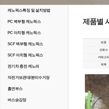
캐노픽스특징 및 설치방법
제품별 
PC 벽부형 캐노픽스
PC 아치형 캐노픽스
번호
SCF 벽부형 캐노픽스
조회수
SCF 아치형 캐노픽스
카테고
제목
전기차 충전 캐노피
자전거보관대/분리수거장
흡연부스
버스승강장