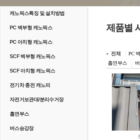
캐노픽스특징 및 설치방법
제품별 
PC 벽부형 캐노픽스
PC 아치형 캐노픽스
전체
PC 
SCF 벽부형 캐노픽스
흡연부스
버
SCF 아치형 캐노픽스
전기차 충전 캐노피
자전거보관대/분리수거장
흡연부스
버스승강장