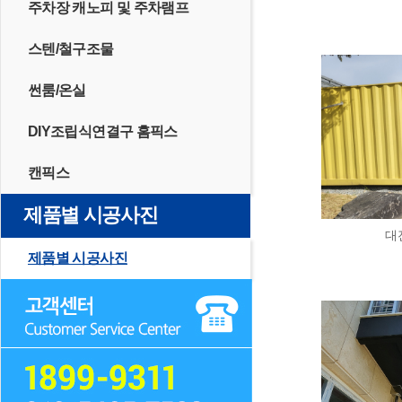
주차장 캐노피 및 주차램프
스텐/철구조물
썬룸/온실
DIY조립식연결구 홈픽스
캔픽스
제품별 시공사진
대
제품별 시공사진